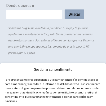
Dónde quieres ir
Buscar
Si nuestro blog te ha ayudado a planificar tu viaje y te gustaría
ayudarnos a mantenerlo activo, sólo tienes que hacer tus reservas
desde estos banners. Son enlaces afiliados con los que nos llevamos
una comisión sin que suponga incremento de precio para ti. Mil
gracias por tu apoyo
.
Gestionar consentimiento
Política de cookies (UE)
Para ofrecer las mejores experiencias, utilizamos tecnologías como las cookies
para almacenar y/o acceder a la información del dispositivo. El consentimiento
Aviso Legal
de estas tecnologías nos permitirá procesar datos como el comportamiento de
navegación o las identificaciones únicas en este sitio. No consentir o retirar el
Política de privacidad
consentimiento, puede afectar negativamente a ciertas características y
Contacto
funciones.