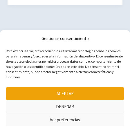
reservar
sus
excursiones
guiadas
Gestionar consentimiento
Política de cookies (UE)
Para ofrecer las mejores experiencias, utilizamos tecnologías como las cookies
para almacenar y/o acceder a la información del dispositivo. El consentimiento
Aviso Legal
de estas tecnologías nos permitirá procesar datos como el comportamiento de
navegación o las identificaciones únicas en este sitio. No consentir o retirar el
Política de privacidad
consentimiento, puede afectar negativamente a ciertas características y
Contacto
funciones.
ACEPTAR
DENEGAR
Copyright © 2015-2025 Viajeros ¡a viajar!
Ver preferencias