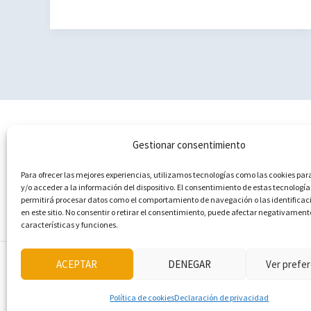
ver
y
hacer
en
Sagunto
en
un
Política de cookies (UE)
Gestionar consentimiento
día
Aviso Legal
|
Para ofrecer las mejores experiencias, utilizamos tecnologías como las cookies p
Política de privacidad
Comunidad
y/o acceder a la información del dispositivo. El consentimiento de estas tecnología
Contacto
permitirá procesar datos como el comportamiento de navegación o las identificac
Valenciana
en este sitio. No consentir o retirar el consentimiento, puede afectar negativament
características y funciones.
ACEPTAR
DENEGAR
Ver prefer
Política de cookies
Declaración de privacidad