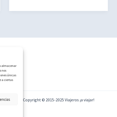
Sant
Josep
(La
Vall
d’Uixó)
ara almacenar
s nos
iones únicas
e a ciertas
encias
Copyright © 2015-2025 Viajeros ¡a viajar!