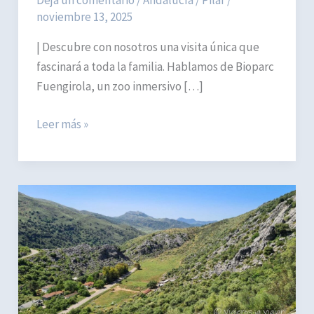
Deja un comentario
/
Andalucía
/
Pilar
/
noviembre 13, 2025
| Descubre con nosotros una visita única que
fascinará a toda la familia. Hablamos de Bioparc
Fuengirola, un zoo inmersivo […]
Bioparc
Leer más »
Fuengirola,
el
zoo
inmersivo
para
visitar
con
niños