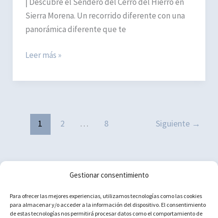
| Descubre el Sendero del Cerro del Hierro en
Sierra Morena. Un recorrido diferente con una
panorámica diferente que te
Sendero
Leer más »
Cerro
del
Hierro
|
Sierra
1
2
…
8
Siguiente
→
Morena
de
Sevilla
Gestionar consentimiento
Política de cookies (UE)
Para ofrecer las mejores experiencias, utilizamos tecnologías como las cookies
para almacenar y/o acceder a la información del dispositivo. El consentimiento
Aviso Legal
de estas tecnologías nos permitirá procesar datos como el comportamiento de