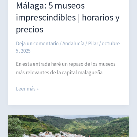
Málaga: 5 museos
Rincón
de
imprescindibles | horarios y
la
precios
Victoria
Deja un comentario
/
Andalucía
/
Pilar
/
octubre
5, 2025
En esta entrada haré un repaso de los museos
más relevantes de la capital malagueña.
Málaga:
Leer más »
5
museos
imprescindibles
|
horarios