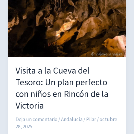
con
niños:
naturaleza
y
arte
rupestre
en
Málaga
Visita a la Cueva del
Tesoro: Un plan perfecto
con niños en Rincón de la
Victoria
Deja un comentario
/
Andalucía
/
Pilar
/
octubre
28, 2025