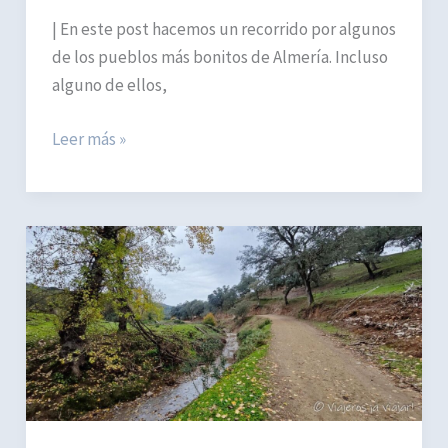
| En este post hacemos un recorrido por algunos
de los pueblos más bonitos de Almería. Incluso
alguno de ellos,
Ruta
Leer más »
por
los
Pueblos
más
bonitos
de
Almería