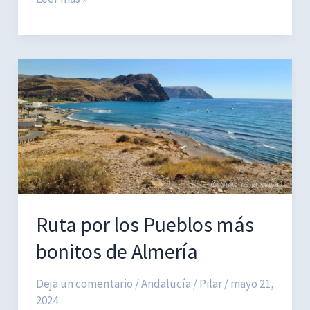
Pueblos
blancos
con
encanto
de
Málaga
que
no
perderse
Ruta por los Pueblos más
bonitos de Almería
Deja un comentario
/
Andalucía
/
Pilar
/
mayo 21,
2024