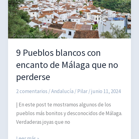
y
precios
9 Pueblos blancos con
encanto de Málaga que no
perderse
2 comentarios
/
Andalucía
/
Pilar
/
junio 11, 2024
| En este post te mostramos algunos de los
pueblos más bonitos y desconocidos de Málaga.
Verdaderas joyas que no
9
Leer más »