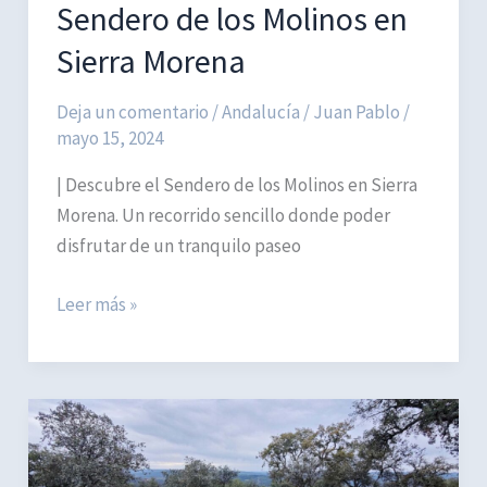
Sendero de los Molinos en
Sierra Morena
Deja un comentario
/
Andalucía
/
Juan Pablo
/
mayo 15, 2024
| Descubre el Sendero de los Molinos en Sierra
Morena. Un recorrido sencillo donde poder
disfrutar de un tranquilo paseo
Sendero
Leer más »
de
los
Molinos
en
Sierra
Morena