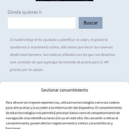
Dónde quieres ir
Buscar
Si nuestro blog te ha ayudado a planificar tu viaje y te gustaría
ayudarnos a mantenerlo activo, sólo tienes que hacer tus reservas
desde estos banners. Son enlaces afiliados con los que nos llevamos
una comisión sin que suponga incremento de precio para ti. Mil
gracias por tu apoyo
.
Gestionar consentimiento
Política de cookies (UE)
Para ofrecer las mejores experiencias, utilizamos tecnologías como las cookies
para almacenar y/o acceder a la información del dispositivo. El consentimiento
Aviso Legal
de estas tecnologías nos permitirá procesar datos como el comportamiento de
navegación o las identificaciones únicas en este sitio. No consentir o retirar el
Política de privacidad
consentimiento, puede afectar negativamente a ciertas características y
Contacto
funciones.