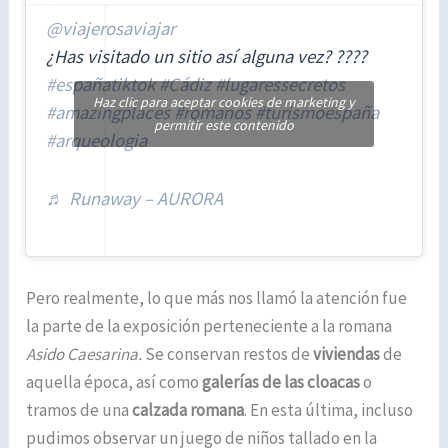
@viajerosaviajar
¿Has visitado un sitio así alguna vez? ????
#españatiktok
#Cádiz
#lugaressecretos
Haz clic para aceptar cookies de marketing y
#amazingplaces
#romanos
#turismoespaña
permitir este contenido
#arqueologia
♬ Runaway – AURORA
Pero realmente, lo que más nos llamó la atención fue
la parte de la exposición perteneciente a la romana
Asido Caesarina.
Se conservan restos de
viviendas
de
aquella época, así como
galerías de las cloacas
o
tramos de una
calzada romana
. En esta última, incluso
pudimos observar un juego de niños tallado en la