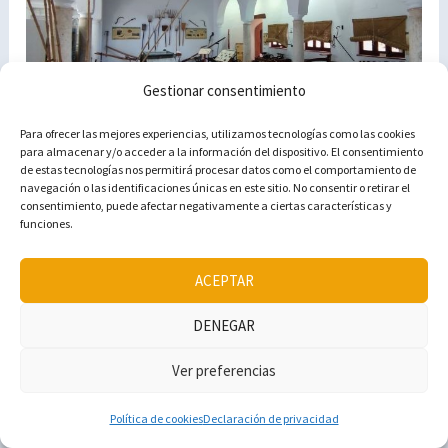
Gestionar consentimiento
Para ofrecer las mejores experiencias, utilizamos tecnologías como las cookies
para almacenar y/o acceder a la información del dispositivo. El consentimiento
de estas tecnologías nos permitirá procesar datos como el comportamiento de
navegación o las identificaciones únicas en este sitio. No consentir o retirar el
consentimiento, puede afectar negativamente a ciertas características y
funciones.
ACEPTAR
DENEGAR
11
|
Ver atardecer en Medina Sidonia
Ver preferencias
No te puedes ir de Medina sin ver su atardecer. El sol
Política de cookies
Declaración de privacidad
tiñe la Comarca de colores y es una experiencia