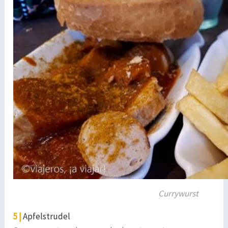
Currywurst
5 |
Apfelstrudel