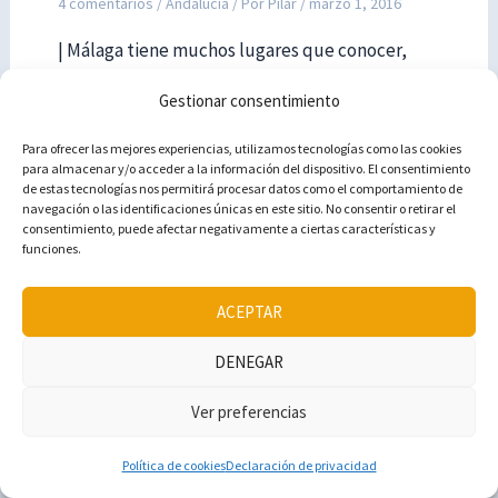
4 comentarios
/
Andalucía
/ Por
Pilar
/
marzo 1, 2016
| Málaga tiene muchos lugares que conocer,
pero nosotros tenemos 5 rincones totalmente
Gestionar consentimiento
imperdibles. Y aquí te los enseñamos todos […]
Para ofrecer las mejores experiencias, utilizamos tecnologías como las cookies
para almacenar y/o acceder a la información del dispositivo. El consentimiento
de estas tecnologías nos permitirá procesar datos como el comportamiento de
navegación o las identificaciones únicas en este sitio. No consentir o retirar el
consentimiento, puede afectar negativamente a ciertas características y
funciones.
ACEPTAR
Deja un comentario
DENEGAR
Tu dirección de correo electrónico no será
publicada.
Los campos obligatorios están
Ver preferencias
marcados con
*
Política de cookies
Declaración de privacidad
Escribe