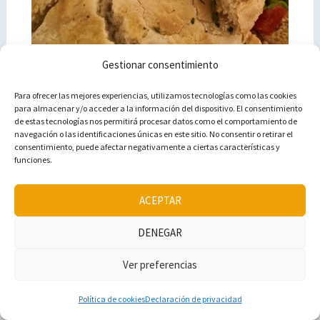
Gestionar consentimiento
Para ofrecer las mejores experiencias, utilizamos tecnologías como las cookies
para almacenar y/o acceder a la información del dispositivo. El consentimiento
de estas tecnologías nos permitirá procesar datos como el comportamiento de
navegación o las identificaciones únicas en este sitio. No consentir o retirar el
consentimiento, puede afectar negativamente a ciertas características y
funciones.
ACEPTAR
Otra parada gastronómica fue en
Restaurante Chikito
,
DENEGAR
que ocupa el solar del antiguo Café Alameda. Antaño
Ver preferencias
fue lugar de reunión de los intelectuales de principio
del siglo XX, como Lorca, Falla, o de la Serna, quienes
Política de cookies
Declaración de privacidad
eran asiduos del lugar. Allí podrás disfrutar de unas