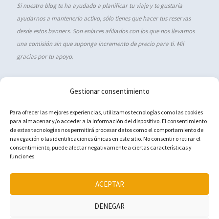
Si nuestro blog te ha ayudado a planificar tu viaje y te gustaría
ayudarnos a mantenerlo activo, sólo tienes que hacer tus reservas
desde estos banners. Son enlaces afiliados con los que nos llevamos
una comisión sin que suponga incremento de precio para ti. Mil
gracias por tu apoyo
.
Gestionar consentimiento
Política de cookies (UE)
Para ofrecer las mejores experiencias, utilizamos tecnologías como las cookies
para almacenar y/o acceder a la información del dispositivo. El consentimiento
Aviso Legal
de estas tecnologías nos permitirá procesar datos como el comportamiento de
navegación o las identificaciones únicas en este sitio. No consentir o retirar el
Política de privacidad
consentimiento, puede afectar negativamente a ciertas características y
Contacto
funciones.
ACEPTAR
DENEGAR