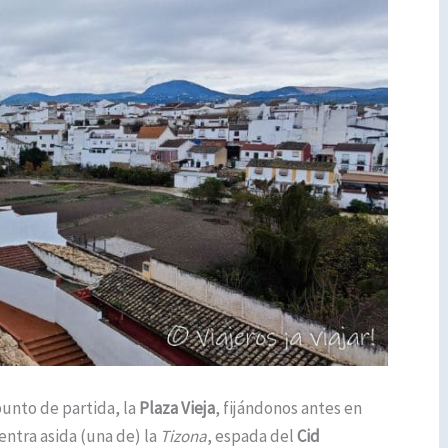
punto de partida, la
Plaza Vieja
, fijándonos antes en
entra asida (una de) la
Tizona
, espada del
Cid