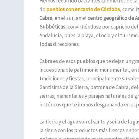
Hemos recorrido bastantes kilómetros de la 
de
pueblos con encanto de Córdoba
, como I
Cabra
, en el sur, en el
centro geográfico de A
Subbéticas
, convirtiéndose por capricho del
Andalucía, pues la playa, el ocio y el turis
todas direcciones.
Cabra es de esos pueblos que te dejan un gra
incuestionable patrimonio monumental, en s
tradiciones y fiestas, principalmente su sol
Santísima de la Sierra, patrona de Cabra, del
sierras, manantiales y parajes naturales de g
históricos que te iremos desgranando en el p
La tierra y el agua son el santo y seña de la
la sierra con los productos más frescos en t