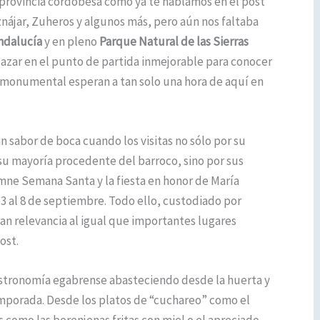
provincia cordobesa como ya te hablamos en el post
znájar, Zuheros y algunos más, pero aún nos faltaba
ndalucía
y en pleno
Parque Natural de las Sierras
 azar en el punto de partida inmejorable para conocer
mo monumental esperan a tan solo una hora de aquí en
n sabor de boca cuando los visitas no sólo por su
u mayoría procedente del barroco, sino por sus
emne Semana Santa y la fiesta en honor de María
 3 al 8 de septiembre. Todo ello, custodiado por
ran relevancia al igual que importantes lugares
ost.
 gastronomía egabrense abasteciendo desde la huerta y
emporada. Desde los platos de “cuchareo” como el