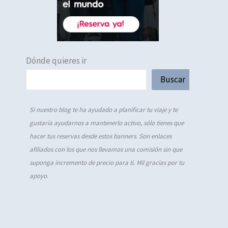
Dónde quieres ir
Buscar
Si nuestro blog te ha ayudado a planificar tu viaje y te
gustaría ayudarnos a mantenerlo activo, sólo tienes que
hacer tus reservas desde estos banners. Son enlaces
afiliados con los que nos llevamos una comisión sin que
suponga incremento de precio para ti. Mil gracias por tu
apoyo
.