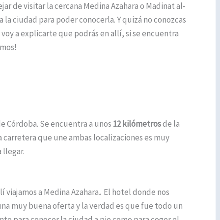
ejar de visitar la cercana Medina Azahara o Madinat al-
 la ciudad para poder conocerla. Y quizá no conozcas
 voy a explicarte que podrás en allí, si se encuentra
emos!
de Córdoba. Se encuentra a unos
12 kilómetros
de la
La carretera que une ambas localizaciones es muy
llegar.
lí viajamos a Medina Azahara
.
El hotel donde nos
una muy buena oferta y la verdad es que fue todo un
anto para conocer la ciudad a pie como para coger el