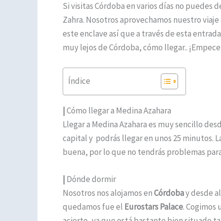
Si visitas Córdoba en varios días no puedes d
Zahra. Nosotros aprovechamos nuestro viaje a
este enclave así que a través de esta entrada
muy lejos de Córdoba, cómo llegar.. ¡Empec
Índice
|
Cómo llegar a Medina Azahara
Llegar a Medina Azahara es muy sencillo des
capital y podrás llegar en unos 25 minutos. 
buena, por lo que no tendrás problemas para 
|
Dónde dormir
Nosotros nos alojamos en
Córdoba
y desde al
quedamos fue el
Eurostars Palace
. Cogimos 
acierto, ya que está bastante bien situado t