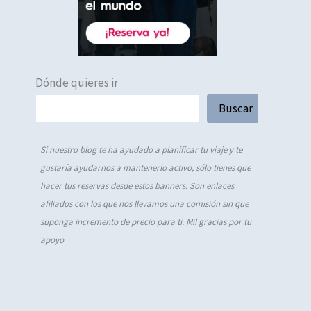
Dónde quieres ir
Buscar
Si nuestro blog te ha ayudado a planificar tu viaje y te
gustaría ayudarnos a mantenerlo activo, sólo tienes que
hacer tus reservas desde estos banners. Son enlaces
afiliados con los que nos llevamos una comisión sin que
suponga incremento de precio para ti. Mil gracias por tu
apoyo
.