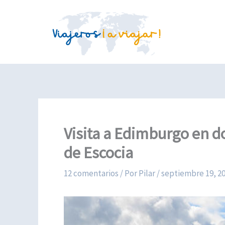
Ir
al
contenido
Visita a Edimburgo en do
de Escocia
12 comentarios
/ Por
Pilar
/
septiembre 19, 2