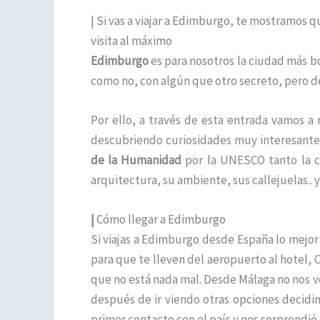
| Si vas a viajar a Edimburgo, te mostramos q
visita al máximo
Edimburgo
es para nosotros la ciudad más b
como no, con algún que otro secreto, pero de
Por ello, a través de esta entrada vamos a
descubriendo curiosidades muy interesantes
de la Humanidad
por la UNESCO tanto la ci
arquitectura, su ambiente, sus callejuelas..
|
Cómo llegar a Edimburgo
Si viajas a Edimburgo desde España lo mejor 
para que te lleven del aeropuerto al hotel, Civ
que no está nada mal. Desde Málaga no nos ve
después de ir viendo otras opciones decidim
primer contacto con el país y nos sorprendió 