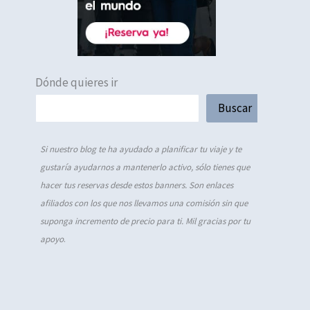
Dónde quieres ir
Buscar
Si nuestro blog te ha ayudado a planificar tu viaje y te
gustaría ayudarnos a mantenerlo activo, sólo tienes que
hacer tus reservas desde estos banners. Son enlaces
afiliados con los que nos llevamos una comisión sin que
suponga incremento de precio para ti. Mil gracias por tu
apoyo
.