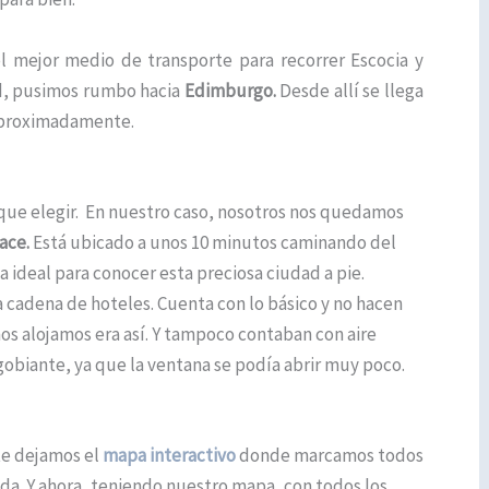
l mejor medio de transporte para recorrer Escocia y
ad, pusimos rumbo hacia
Edimburgo.
Desde allí se llega
aproximadamente.
 que elegir. En nuestro caso, nosotros nos quedamos
lace.
Está ubicado a unos 10 minutos caminando del
 ideal para conocer esta preciosa ciudad a pie.
 cadena de hoteles. Cuenta con lo básico y no hacen
os alojamos era así. Y tampoco contaban con aire
gobiante, ya que la ventana se podía abrir muy poco.
te dejamos el
mapa interactivo
donde marcamos todos
da. Y ahora, teniendo nuestro mapa, con todos los