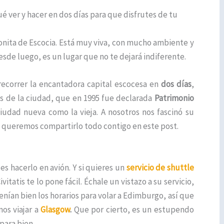
ué ver y hacer en dos días para que disfrutes de tu
onita de Escocia. Está muy viva, con mucho ambiente y
sde luego, es un lugar que no te dejará indiferente.
 recorrer la encantadora capital escocesa en
dos días
,
 de la ciudad, que en 1995 fue declarada
Patrimonio
udad nueva como la vieja. A nosotros nos fascinó su
 y queremos compartirlo todo contigo en este post.
es hacerlo en avión. Y si quieres un
servicio de shuttle
itatis te lo pone fácil. Échale un vistazo a su servicio,
nían bien los horarios para volar a Edimburgo, así que
os viajar a
Glasgow
.
Que por cierto, es un estupendo
para bien.