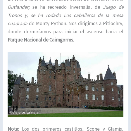
Outlander;
se ha recreado Invernalia, de
Juego de
Tronos
y, se ha rodado
Los caballeros de la mesa
cuadrada
de Monty Python
.
Nos dirigimos a Pitlochry,
donde dormiríamos para iniciar el ascenso hacia el
Parque Nacional de Cairngorms.
Nota:
Los dos primeros castillos, Scone y Glamis,