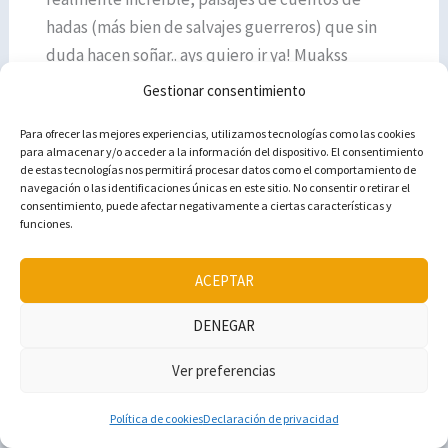
hadas (más bien de salvajes guerreros) que sin
duda hacen soñar.. ays quiero ir ya! Muakss
Gestionar consentimiento
Responder
Para ofrecer las mejores experiencias, utilizamos tecnologías como las cookies
PILAR ALLELY
para almacenar y/o acceder a la información del dispositivo. El consentimiento
JUNIO 19, 2016 A LAS 13:03
de estas tecnologías nos permitirá procesar datos como el comportamiento de
navegación o las identificaciones únicas en este sitio. No consentir o retirar el
consentimiento, puede afectar negativamente a ciertas características y
Gracias por tus palabras Vanessa! Espero que
funciones.
pronto puedas conocer esa mágica tierra
Bss
ACEPTAR
Responder
DENEGAR
Ver preferencias
Política de cookies
Declaración de privacidad
EL INVERNADERO CREATIVO