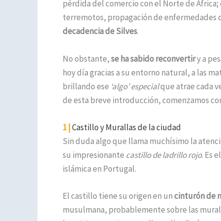
pérdida del comercio con el Norte de África;
terremotos, propagación de enfermedades com
decadencia de Silves
.
No obstante,
se ha sabido reconvertir
y a pes
hoy día gracias a su entorno natural, a las m
brillando ese
‘algo’ especial
que atrae cada ve
de esta breve introducción, comenzamos co
1 |
Castillo y Murallas de la ciudad
Sin duda algo que llama muchísimo la atenci
su impresionante
castillo de ladrillo rojo
. Es 
islámica en Portugal.
El castillo tiene su origen en un
cinturón de 
musulmana, probablemente sobre las muralla