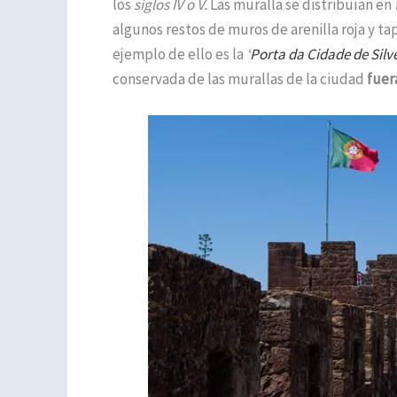
los
siglos IV o V.
Las muralla se distribuían en
algunos restos de muros de arenilla roja y tap
ejemplo de ello es la
‘
Porta da Cidade de Silve
conservada de las murallas de la ciudad
fuera