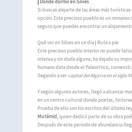
|
Dónde dormir en Silves
Si buscas alejarte de las áreas más turísticas
opción. Este precioso pueblo es un remanso d
seguro que puedes encontrar un alojamiento
Qué ver en Silves en un día | Ruta a pie
Este precioso pueblo interior no puede faltar 
intensa y sin duda alguna, ha dejado su impro
humano data desde el Paleolítico, comenzó 
llegando a ser
capital del Algarve en el siglo XI
Y según algunos autores, llegó a alcanzar ma
en un centro cultural donde poetas, historiad
Prueba de ello son los escritos del último rey
Mutámid
, quien dedicó parte de su obra poét
Después de este periodo de abundancia llegó