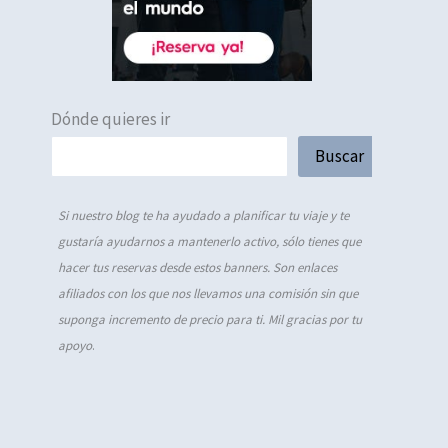
Dónde quieres ir
Buscar
Si nuestro blog te ha ayudado a planificar tu viaje y te
gustaría ayudarnos a mantenerlo activo, sólo tienes que
hacer tus reservas desde estos banners. Son enlaces
afiliados con los que nos llevamos una comisión sin que
suponga incremento de precio para ti. Mil gracias por tu
apoyo
.