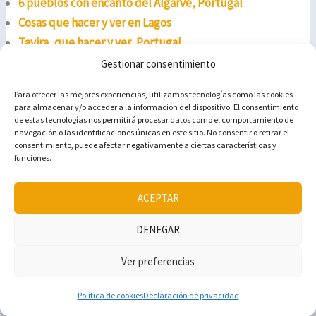
6 pueblos con encanto del Algarve, Portugal
Cosas que hacer y ver en Lagos
Tavira, que hacer y ver, Portugal
Ruta en coche por el Algarve de 4 días
Gestionar consentimiento
Qué hacer y ver en Sagres
Para ofrecer las mejores experiencias, utilizamos tecnologías como las cookies
para almacenar y/o acceder a la información del dispositivo. El consentimiento
¿Y tú? ¿Has conducido alguna vez por el Algarve?
de estas tecnologías nos permitirá procesar datos como el comportamiento de
navegación o las identificaciones únicas en este sitio. No consentir o retirar el
¡Cuéntanos tu experiencia!
consentimiento, puede afectar negativamente a ciertas características y
funciones.
¡Esperamos tus comentarios!
ACEPTAR
DENEGAR
Ver preferencias
Síguenos en redes sociales
Pinterest
Instagram
TikTok
Facebook
Política de cookies
Declaración de privacidad