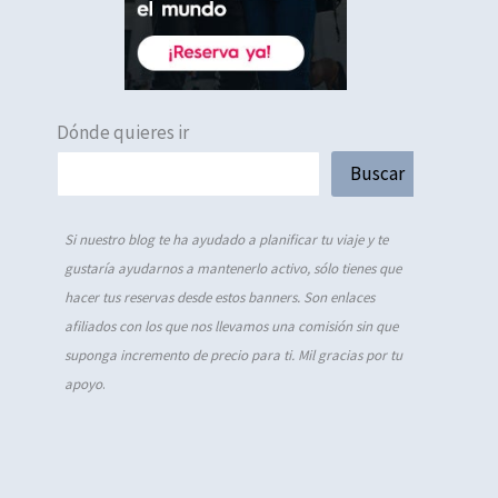
Dónde quieres ir
Buscar
Si nuestro blog te ha ayudado a planificar tu viaje y te
gustaría ayudarnos a mantenerlo activo, sólo tienes que
hacer tus reservas desde estos banners. Son enlaces
afiliados con los que nos llevamos una comisión sin que
suponga incremento de precio para ti. Mil gracias por tu
apoyo
.