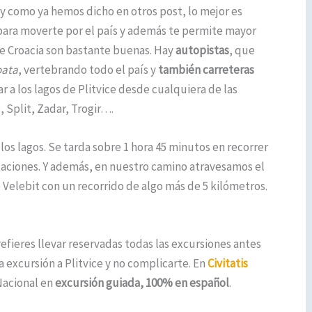
, y como ya hemos dicho en otros post, lo mejor es
 para moverte por el país y además te permite mayor
 de Croacia son bastante buenas. Hay
autopistas
, que
oata
, vertebrando todo el país y
también carreteras
gar a los lagos de Plitvice desde cualquiera de las
 Split, Zadar, Trogir….
os lagos. Se tarda sobre 1 hora 45 minutos en recorrer
zaciones. Y además, en nuestro camino atravesamos el
 Velebit con un recorrido de algo más de 5 kilómetros.
refieres llevar reservadas todas las excursiones antes
a excursión a Plitvice y no complicarte. En
Civitatis
Nacional en
excursión guiada, 100% en español
.