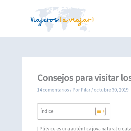
Ir
al
contenido
Consejos para visitar los
14 comentarios
/ Por
Pilar
/
octubre 30, 2019
Índice
| Plitvice es una auténtica joya natural croat