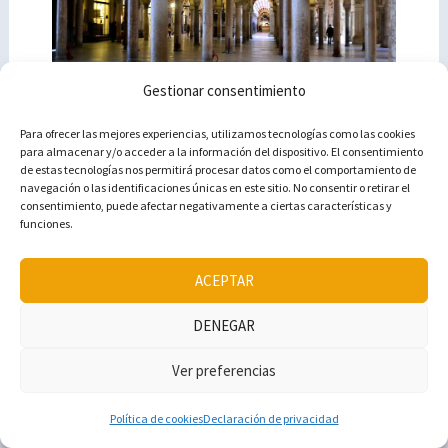
Gestionar consentimiento
Al-Andalus | Recorriendo el legado
Para ofrecer las mejores experiencias, utilizamos tecnologías como las cookies
andalusí en España
para almacenar y/o acceder a la información del dispositivo. El consentimiento
de estas tecnologías nos permitirá procesar datos como el comportamiento de
Deja un comentario
/
Andalucía
/ Por
Pilar
/
junio 2, 2015
navegación o las identificaciones únicas en este sitio. No consentir o retirar el
consentimiento, puede afectar negativamente a ciertas características y
Entrada dedicada a los monumentos más
funciones.
relevantes del legado Andalusí.
ACEPTAR
DENEGAR
Ver preferencias
Política de cookies
Declaración de privacidad