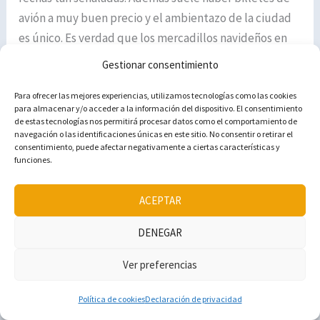
avión a muy buen precio y el ambientazo de la ciudad
es único. Es verdad que los mercadillos navideños en
Alemania son de otro nivel, por lo que no podemos más
Gestionar consentimiento
que recomendar este magnífico destino navideño.
Para ofrecer las mejores experiencias, utilizamos tecnologías como las cookies
para almacenar y/o acceder a la información del dispositivo. El consentimiento
¿Y tú? ¿Conoces Múnich y sus mercadillos de Navidad?
de estas tecnologías nos permitirá procesar datos como el comportamiento de
navegación o las identificaciones únicas en este sitio. No consentir o retirar el
¿Cuál de todos los que hemos descrito te ha llamado
consentimiento, puede afectar negativamente a ciertas características y
más la atención? ¡Cuéntanos tu experiencia!
funciones.
¡Esperamos tus comentarios!
ACEPTAR
DENEGAR
Ver preferencias
Síguenos en redes sociales
Instagram
TikTok
Facebook
Amazon
Política de cookies
Declaración de privacidad