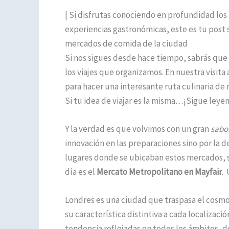
| Si disfrutas conociendo en profundidad los 
experiencias gastronómicas, este es tu post s
mercados de comida de la ciudad
Si nos sigues desde hace tiempo, sabrás que
los viajes que organizamos. En nuestra visit
para hacer una interesante ruta culinaria d
Si tu idea de viajar es la misma…¡Sigue leye
Y la verdad es que volvimos con un gran
sabo
innovación en las preparaciones sino por la
lugares donde se ubicaban estos mercados, s
día es el
Mercato Metropolitano en Mayfair
. 
Londres es una ciudad que traspasa el cosmo
su característica distintiva a cada localizació
tendencia reflejadas en todos los ámbitos, de