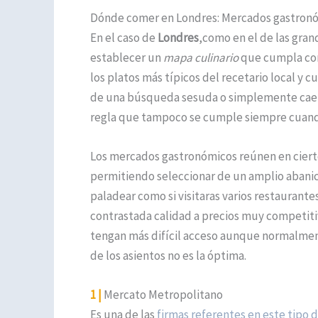
Dónde comer en Londres: Mercados gastron
En el caso de
Londres
,como en el de las gra
establecer un
mapa culinario
que cumpla con
los platos más típicos del recetario local y
de una búsqueda sesuda o simplemente caer e
regla que tampoco se cumple siempre cuand
Los mercados gastronómicos reúnen en cierto
permitiendo seleccionar de un amplio abanic
paladear como si visitaras varios restaurant
contrastada calidad a precios muy competiti
tengan más difícil acceso aunque normalmen
de los asientos no es la óptima.
1 |
Mercato Metropolitano
Es una de las
firmas referentes en este tipo