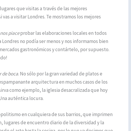
lugares que visitas a través de las mejores
i vas a visitar Londres. Te mostramos los mejores
nos piace
probar las elaboraciones locales en todos
a a Londres no podía ser menos y nos informamos bien
e mercados gastronómicos y contártelo, por supuesto.
ndo!
r de boca
. No sólo por la gran variedad de platos e
 despampanante arquitectura en muchos casos de los
irva como ejemplo, la iglesia desacralizada que hoy
Una auténtica locura.
politismo en cualquiera de sus barrios, que imprimen
n, lugares de encuentro diario de la diversidad y la
sde el arte hasta la cocina, por lo que ya decimos que