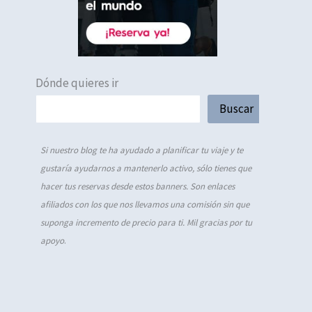
Dónde quieres ir
Buscar
Si nuestro blog te ha ayudado a planificar tu viaje y te
gustaría ayudarnos a mantenerlo activo, sólo tienes que
hacer tus reservas desde estos banners. Son enlaces
afiliados con los que nos llevamos una comisión sin que
suponga incremento de precio para ti. Mil gracias por tu
apoyo
.