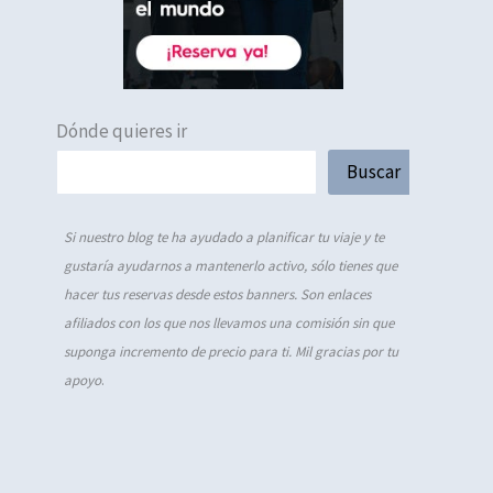
Dónde quieres ir
Buscar
Si nuestro blog te ha ayudado a planificar tu viaje y te
gustaría ayudarnos a mantenerlo activo, sólo tienes que
hacer tus reservas desde estos banners. Son enlaces
afiliados con los que nos llevamos una comisión sin que
suponga incremento de precio para ti. Mil gracias por tu
apoyo
.