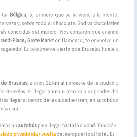
itar
Bélgica
, lo primero que se le viene a la mente,
 cerveza y, sobre todo el chocolate. Godiva chocolatier
 más conocidas del mundo.. Nos contaron que cuando
rand-Place,
Grote Markt
en flamenco, te envuelve un
a exagerado! Es totalmente cierto que Bruselas huele a
 de Bruselas
, a
unos
12 km al noroeste de la ciudad y
de Bruselas. El llegar a uno u otro va a depender del
drás llegar al centro de la ciudad en tren, en autobús o
más cara.
ogimos un
autobús
para llegar hasta la ciudad. También
aslado privado ida / vuelta
del aeropuerto al hotel. Es