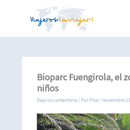
Ir
al
contenido
Bioparc Fuengirola, el z
niños
Deja un comentario
/ Por
Pilar
/
noviembre 13