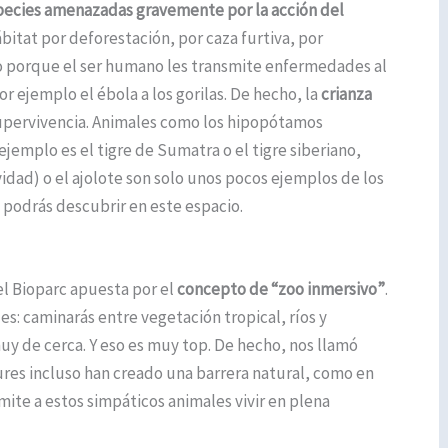
ecies amenazadas gravemente por la acción del
ábitat por deforestación, por caza furtiva, por
so porque el ser humano les transmite enfermedades al
r ejemplo el ébola a los gorilas. De hecho, la
crianza
supervivencia. Animales como los hipopótamos
ejemplo es el tigre de Sumatra o el tigre siberiano,
vidad) o el ajolote son solo unos pocos ejemplos de los
 podrás descubrir en este espacio.
 el Bioparc apuesta por el
concepto de “zoo inmersivo”
.
les: caminarás entre vegetación tropical, ríos y
uy de cerca. Y eso es muy top. De hecho, nos llamó
ures incluso han creado una barrera natural, como en
mite a estos simpáticos animales vivir en plena