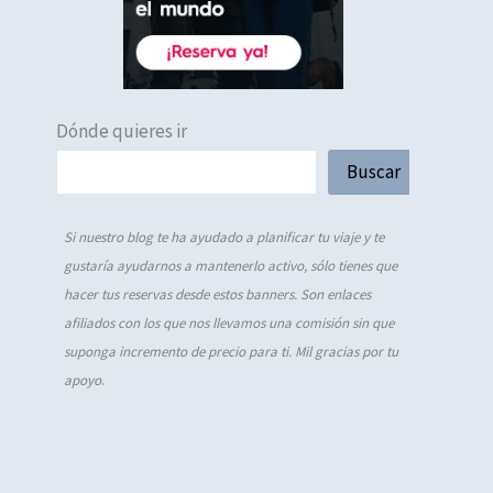
Dónde quieres ir
Buscar
Si nuestro blog te ha ayudado a planificar tu viaje y te
gustaría ayudarnos a mantenerlo activo, sólo tienes que
hacer tus reservas desde estos banners. Son enlaces
afiliados con los que nos llevamos una comisión sin que
suponga incremento de precio para ti. Mil gracias por tu
apoyo
.