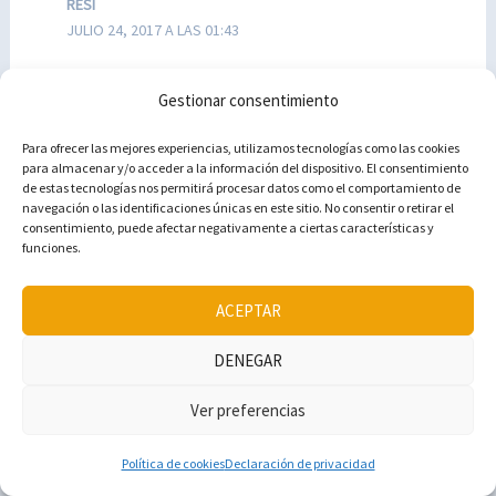
RESI
JULIO 24, 2017 A LAS 01:43
Me encantan estas entradas porque me
Gestionar consentimiento
simplifican muchisimo la vida, el hecho de tener
el recorrido ya marcado hace que no se nos pase
Para ofrecer las mejores experiencias, utilizamos tecnologías como las cookies
para almacenar y/o acceder a la información del dispositivo. El consentimiento
nada interesante por ver, que de Almería no tenía
de estas tecnologías nos permitirá procesar datos como el comportamiento de
ni idea!!! me ha llamado especialmente la
navegación o las identificaciones únicas en este sitio. No consentir o retirar el
consentimiento, puede afectar negativamente a ciertas características y
atención Níjar y su barrio árabe, por las fotos
funciones.
parece precioso! Y por favor, no sabía que se
habían rodado películas en Albaricoque.. que ya
ACEPTAR
con el nombre, llama mucho la atención! una
DENEGAR
pasada de recorrido, fascinante!
Ver preferencias
Responder
PILAR ALLELY
Política de cookies
Declaración de privacidad
JULIO 25, 2017 A LAS 09:37