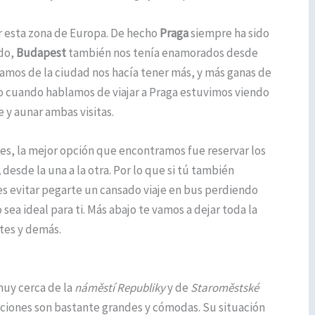
 esta zona de Europa. De hecho
Praga
siempre ha sido
ado,
Budapest
también nos tenía enamorados desde
amos de la ciudad nos hacía tener más, y más ganas de
eso cuando hablamos de viajar a Praga estuvimos viendo
e y aunar ambas visitas.
des, la mejor opción que encontramos fue reservar los
,
desde la una a la otra. Por lo que si tú también
es evitar pegarte un cansado viaje en bus perdiendo
 sea ideal para ti. Más abajo te vamos a dejar toda la
etes y demás.
muy cerca de la
náměstí Republiky
y de
Staroměstské
aciones son bastante grandes y cómodas. Su situación