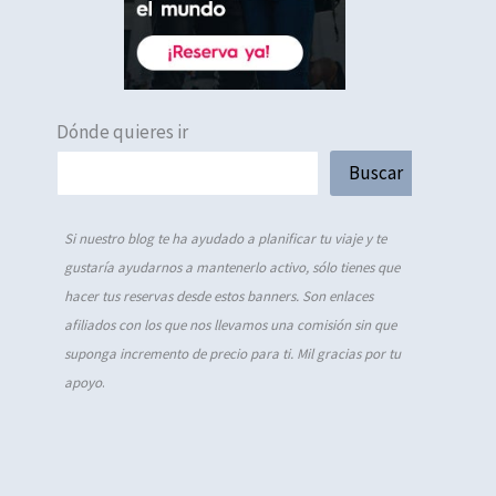
Dónde quieres ir
Buscar
Si nuestro blog te ha ayudado a planificar tu viaje y te
gustaría ayudarnos a mantenerlo activo, sólo tienes que
hacer tus reservas desde estos banners. Son enlaces
afiliados con los que nos llevamos una comisión sin que
suponga incremento de precio para ti. Mil gracias por tu
apoyo
.