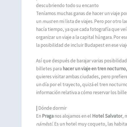
descubriendo todo su encanto
Teníamos muchas ganas de hacer un viaje por
un
must
en mi lista de viajes. Pero por otro l
hacía tiempo, ya que cada fotografía que veí
organizar un viaje a la capital húngara. Por 
la posibilidad de incluir Budapest en ese viaj
Así que después de barajar varias posibilida
billetes para
hacer un viaje en tren nocturno
quieres visitar ambas ciudades, pero prefier
un día por el trayecto, quizá el tren nocturno
información relativa a cómo reservar los bill
|
Dónde dormir
En
Praga
nos alojamos en el
Hotel Salvator
, 
náměstí.
Es un hotel muy coqueto, las habit