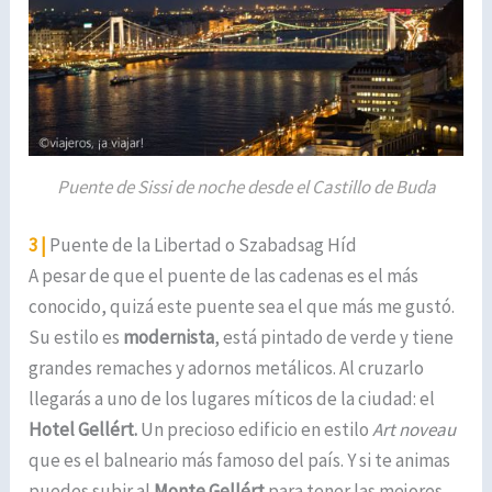
Puente de Sissi de noche desde el Castillo de Buda
3 |
Puente de la Libertad o Szabadsag Híd
A pesar de que el puente de las cadenas es el más
conocido, quizá este puente sea el que más me gustó.
Su estilo es
modernista
, está pintado de verde y tiene
grandes remaches y adornos metálicos. Al cruzarlo
llegarás a uno de los lugares míticos de la ciudad: el
Hotel Gellért.
Un precioso edificio en estilo
Art noveau
que es el balneario más famoso del país. Y si te animas
puedes subir al
Monte Gellért
para tener las mejores