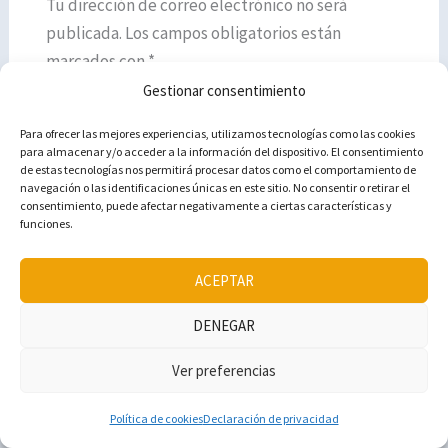
Tu dirección de correo electrónico no será
publicada.
Los campos obligatorios están
marcados con
*
Gestionar consentimiento
Escribe
Para ofrecer las mejores experiencias, utilizamos tecnologías como las cookies
aquí...
para almacenar y/o acceder a la información del dispositivo. El consentimiento
de estas tecnologías nos permitirá procesar datos como el comportamiento de
navegación o las identificaciones únicas en este sitio. No consentir o retirar el
consentimiento, puede afectar negativamente a ciertas características y
funciones.
ACEPTAR
DENEGAR
Ver preferencias
He leido y acepto
la política de privacidad
Política de cookies
Declaración de privacidad