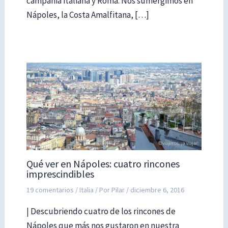
campania italiana y Roma. Nos sumergimos en
Nápoles, la Costa Amalfitana, […]
Qué ver en Nápoles: cuatro rincones
imprescindibles
19 comentarios
/
Italia
/ Por
Pilar
/
diciembre 6, 2016
| Descubriendo cuatro de los rincones de
Nápoles que más nos gustaron en nuestra