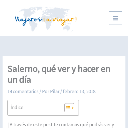
Ir
al
contenido
Salerno, qué ver y hacer en
un día
14 comentarios
/ Por
Pilar
/
febrero 13, 2018
Índice
| A través de este post te contamos qué podrás ver y