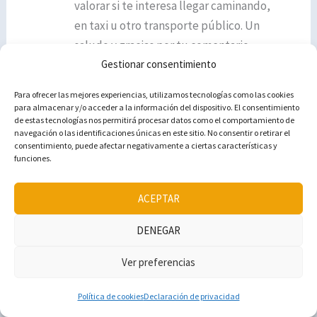
valorar si te interesa llegar caminando,
en taxi u otro transporte público. Un
saludo y gracias por tu comentario
Gestionar consentimiento
Responder
Para ofrecer las mejores experiencias, utilizamos tecnologías como las cookies
para almacenar y/o acceder a la información del dispositivo. El consentimiento
de estas tecnologías nos permitirá procesar datos como el comportamiento de
navegación o las identificaciones únicas en este sitio. No consentir o retirar el
consentimiento, puede afectar negativamente a ciertas características y
ANA OVAL
funciones.
FEBRERO 27, 2018 A LAS 23:09
ACEPTAR
Hola Pilar!!! Hemos visitado una parte de Italia,
pero nos faltan aún muchas ciudades que visitar
DENEGAR
de ella y una de ellas es Salerno. Nos encanta
Ver preferencias
recorrer ciudades llenas de historia, con sus
cascos antiguos, con preciosos y cuidados
Política de cookies
Declaración de privacidad
jardines, castillos medievales, museos y si encima