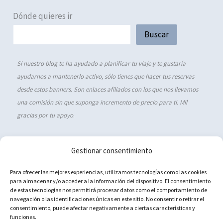
Dónde quieres ir
Buscar
Si nuestro blog te ha ayudado a planificar tu viaje y te gustaría
ayudarnos a mantenerlo activo, sólo tienes que hacer tus reservas
desde estos banners. Son enlaces afiliados con los que nos llevamos
una comisión sin que suponga incremento de precio para ti. Mil
gracias por tu apoyo
.
Gestionar consentimiento
Política de cookies (UE)
Para ofrecer las mejores experiencias, utilizamos tecnologías como las cookies
para almacenar y/o acceder a la información del dispositivo. El consentimiento
Aviso Legal
de estas tecnologías nos permitirá procesar datos como el comportamiento de
navegación o las identificaciones únicas en este sitio. No consentir o retirar el
Política de privacidad
consentimiento, puede afectar negativamente a ciertas características y
Contacto
funciones.