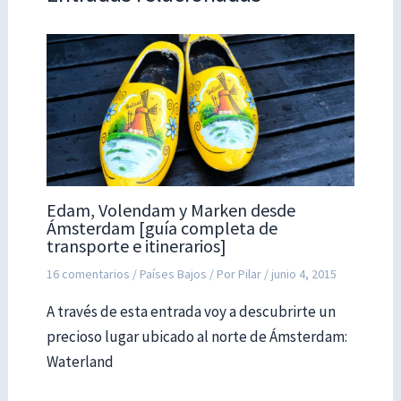
Edam, Volendam y Marken desde
Ámsterdam [guía completa de
transporte e itinerarios]
16 comentarios
/
Países Bajos
/ Por
Pilar
/
junio 4, 2015
A través de esta entrada voy a descubrirte un
precioso lugar ubicado al norte de Ámsterdam:
Waterland