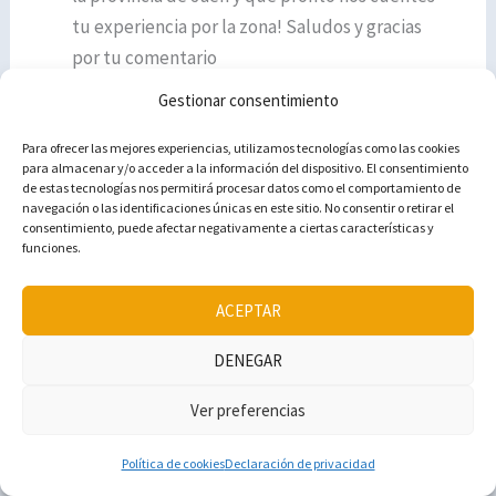
tu experiencia por la zona! Saludos y gracias
por tu comentario
Gestionar consentimiento
Responder
Para ofrecer las mejores experiencias, utilizamos tecnologías como las cookies
para almacenar y/o acceder a la información del dispositivo. El consentimiento
de estas tecnologías nos permitirá procesar datos como el comportamiento de
navegación o las identificaciones únicas en este sitio. No consentir o retirar el
consentimiento, puede afectar negativamente a ciertas características y
VICTOR GARCÉS
funciones.
ENERO 13, 2017 A LAS 06:36
ACEPTAR
Qué bonito lugar se ve mágico y encantador y
aunque creo que están en invierno se ve una
DENEGAR
buena época para que todo este como solo y se
vea chévere, en verano también debe ser bonito
Ver preferencias
pero con más gente imagino
Política de cookies
Declaración de privacidad