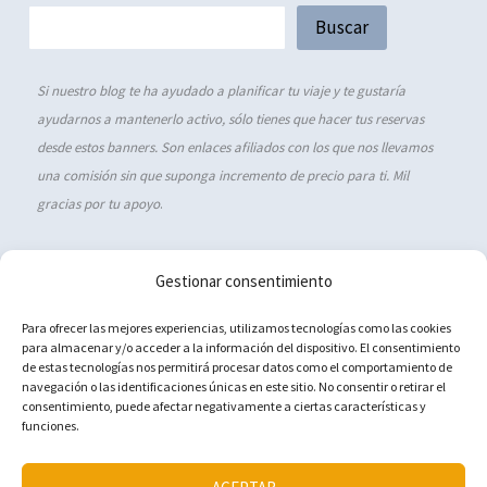
Buscar
Si nuestro blog te ha ayudado a planificar tu viaje y te gustaría
ayudarnos a mantenerlo activo, sólo tienes que hacer tus reservas
desde estos banners. Son enlaces afiliados con los que nos llevamos
una comisión sin que suponga incremento de precio para ti. Mil
gracias por tu apoyo
.
Gestionar consentimiento
Política de cookies (UE)
Para ofrecer las mejores experiencias, utilizamos tecnologías como las cookies
para almacenar y/o acceder a la información del dispositivo. El consentimiento
Aviso Legal
de estas tecnologías nos permitirá procesar datos como el comportamiento de
navegación o las identificaciones únicas en este sitio. No consentir o retirar el
Política de privacidad
consentimiento, puede afectar negativamente a ciertas características y
Contacto
funciones.