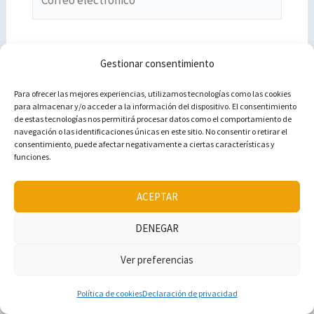
electrónico*
Web
Gestionar consentimiento
Para ofrecer las mejores experiencias, utilizamos tecnologías como las cookies
para almacenar y/o acceder a la información del dispositivo. El consentimiento
de estas tecnologías nos permitirá procesar datos como el comportamiento de
navegación o las identificaciones únicas en este sitio. No consentir o retirar el
consentimiento, puede afectar negativamente a ciertas características y
funciones.
Este sitio usa Akismet para reducir el spam.
Aprende cómo
ACEPTAR
se procesan los datos de tus comentarios.
DENEGAR
Ver preferencias
Política de cookies
Declaración de privacidad