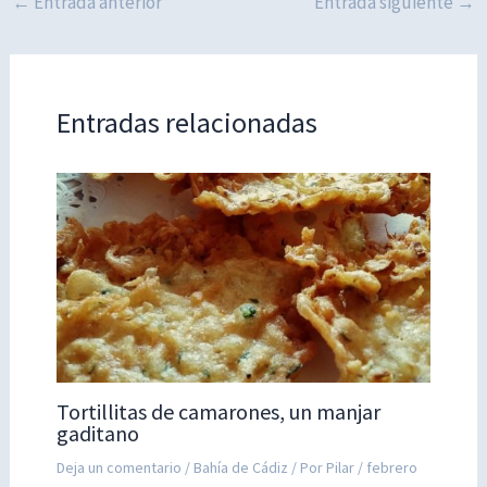
←
Entrada anterior
Entrada siguiente
→
Entradas relacionadas
Tortillitas de camarones, un manjar
gaditano
Deja un comentario
/
Bahía de Cádiz
/ Por
Pilar
/
febrero