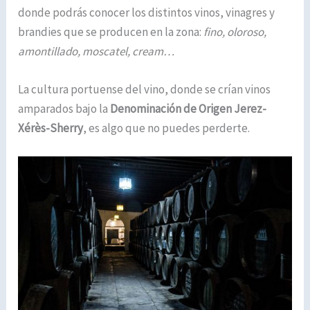
donde podrás conocer los distintos vinos, vinagres y
brandies que se producen en la zona:
fino, oloroso,
amontillado, moscatel, cream…
La cultura portuense del vino, donde se crían vinos
amparados bajo la
Denominación de Origen Jerez-
Xérès-Sherry
, es algo que no puedes perderte.