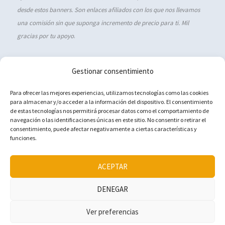
desde estos banners. Son enlaces afiliados con los que nos llevamos
una comisión sin que suponga incremento de precio para ti. Mil
gracias por tu apoyo
.
Gestionar consentimiento
Política de cookies (UE)
Para ofrecer las mejores experiencias, utilizamos tecnologías como las cookies
para almacenar y/o acceder a la información del dispositivo. El consentimiento
Aviso Legal
de estas tecnologías nos permitirá procesar datos como el comportamiento de
navegación o las identificaciones únicas en este sitio. No consentir o retirar el
Política de privacidad
consentimiento, puede afectar negativamente a ciertas características y
Contacto
funciones.
ACEPTAR
DENEGAR
Copyright © 2015-2025 Viajeros ¡a viajar!
Ver preferencias