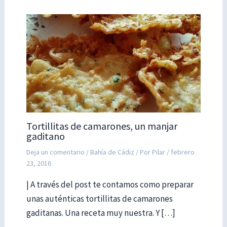
Tortillitas de camarones, un manjar
gaditano
Deja un comentario
/
Bahía de Cádiz
/ Por
Pilar
/
febrero
23, 2016
| A través del post te contamos como preparar
unas auténticas tortillitas de camarones
gaditanas. Una receta muy nuestra. Y […]