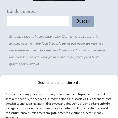
Dónde quieres ir
Buscar
Si nuestro blog te ha ayudado a planificar tu viaje y te gustaría
ayudarnos a mantenerlo activo, sólo tienes que hacer tus reservas
desde estos banners. Son enlaces afiliados con los que nos llevamos
una comisión sin que suponga incremento de precio para ti. Mil
gracias por tu apoyo
.
Gestionar consentimiento
Política de cookies (UE)
Para ofrecer las mejores experiencias, utilizamos tecnologías como las cookies
para almacenar y/o acceder a la información del dispositivo. El consentimiento
Aviso Legal
de estas tecnologías nos permitirá procesar datos como el comportamiento de
navegación o las identificaciones únicas en este sitio. No consentir o retirar el
Política de privacidad
consentimiento, puede afectar negativamente a ciertas características y
Contacto
funciones.