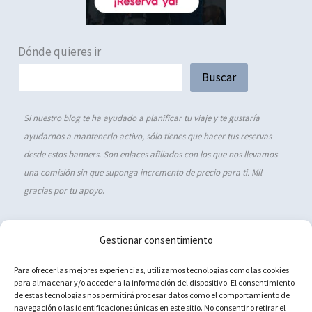
Dónde quieres ir
Buscar
Si nuestro blog te ha ayudado a planificar tu viaje y te gustaría
ayudarnos a mantenerlo activo, sólo tienes que hacer tus reservas
desde estos banners. Son enlaces afiliados con los que nos llevamos
una comisión sin que suponga incremento de precio para ti. Mil
gracias por tu apoyo
.
Gestionar consentimiento
Política de cookies (UE)
Para ofrecer las mejores experiencias, utilizamos tecnologías como las cookies
para almacenar y/o acceder a la información del dispositivo. El consentimiento
Aviso Legal
de estas tecnologías nos permitirá procesar datos como el comportamiento de
navegación o las identificaciones únicas en este sitio. No consentir o retirar el
Política de privacidad