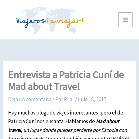
Ir
al
contenido
Entrevista a Patricia Cuní de
Mad about Travel
Deja un comentario
/ Por
Pilar
/
julio 18, 2017
Hay muchos blogs de viajes interesantes, pero el de
Patricia Cuní nos encanta. H
ablamos de
Mad about
travel
,
un lugar donde puedes perderte por Escocia con
tan sólo un click.
Aunque también nos cuenta
sus viajes