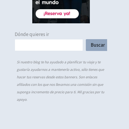
Dónde quieres ir
Buscar
Si nuestro blog te ha ayudado a planificar tu viaje y te
gustaría ayudarnos a mantenerlo activo, sólo tienes que
hacer tus reservas desde estos banners. Son enlaces
afiliados con los que nos llevamos una comisión sin que
suponga incremento de precio para ti. Mil gracias por tu
apoyo
.