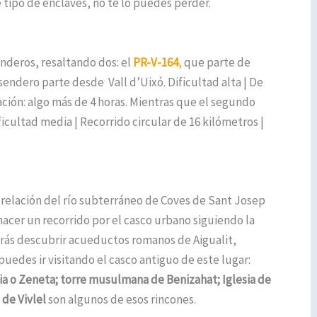
te tipo de enclaves, no te lo puedes perder.
nderos, resaltando dos: el
PR-V-164
,
que parte de
 sendero parte desde Vall d’Uixó. Dificultad alta | De
ración: algo más de 4 horas. Mientras que el segundo
icultad media | Recorrido circular de 16 kilómetros |
relación del río subterráneo de Coves de Sant Josep
hacer un recorrido por el casco urbano siguiendo la
rás descubrir acueductos romanos de Aigualit,
uedes ir visitando el casco antiguo de este lugar:
ia o Zeneta; torre musulmana de Benizahat; Iglesia de
 de Vivlel
son algunos de esos rincones.