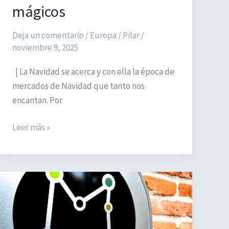
mágicos
Deja un comentario
/
Europa
/
Pilar
/
noviembre 9, 2025
| La Navidad se acerca y con ella la época de
mercados de Navidad que tanto nos
encantan. Por
Los
Leer más »
mejores
mercados
de
Navidad
de
Europa
2025: