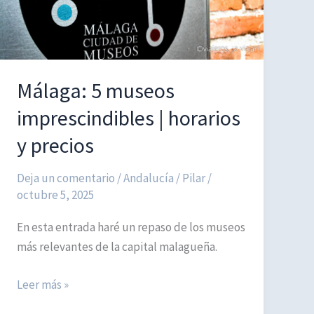
guía
completa
de
destinos
Málaga: 5 museos
mágicos
imprescindibles | horarios
y precios
Deja un comentario
/
Andalucía
/
Pilar
/
octubre 5, 2025
En esta entrada haré un repaso de los museos
más relevantes de la capital malagueña.
Málaga:
Leer más »
5