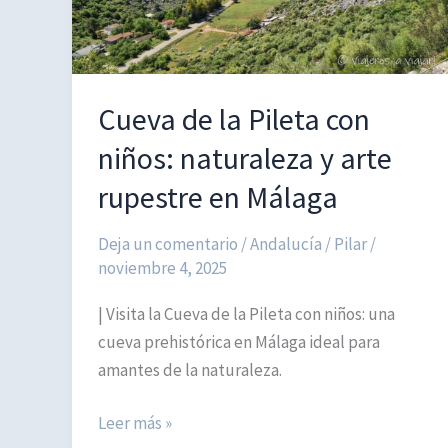
en
la
puerta
al
Cueva de la Pileta con
Ártico
niños: naturaleza y arte
rupestre en Málaga
Deja un comentario
/
Andalucía
/
Pilar
/
noviembre 4, 2025
| Visita la Cueva de la Pileta con niños: una
cueva prehistórica en Málaga ideal para
amantes de la naturaleza.
Cueva
Leer más »