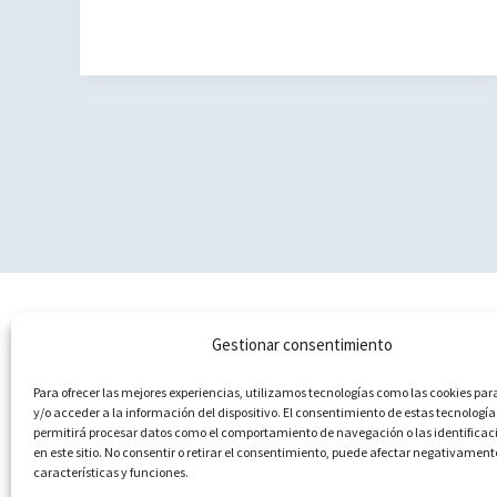
de
la
Pileta
con
niños:
naturaleza
y
arte
rupestre
en
Málaga
Política de cookies (UE)
Gestionar consentimiento
Aviso Legal
Para ofrecer las mejores experiencias, utilizamos tecnologías como las cookies p
Política de privacidad
y/o acceder a la información del dispositivo. El consentimiento de estas tecnología
Contacto
permitirá procesar datos como el comportamiento de navegación o las identificac
en este sitio. No consentir o retirar el consentimiento, puede afectar negativament
características y funciones.