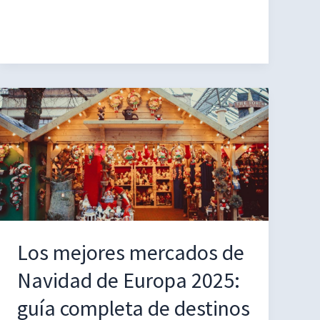
en
Colonia
en
un
día:
Visita
a
la
Ciudad
del
Rin
Los mejores mercados de
Navidad de Europa 2025:
guía completa de destinos