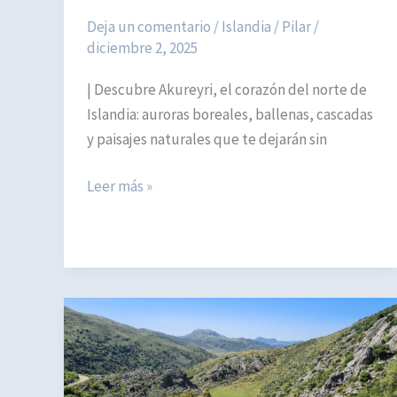
Deja un comentario
/
Islandia
/
Pilar
/
diciembre 2, 2025
| Descubre Akureyri, el corazón del norte de
Islandia: auroras boreales, ballenas, cascadas
y paisajes naturales que te dejarán sin
Akureyri,
Leer más »
la
joya
del
norte
de
Islandia:
qué
ver