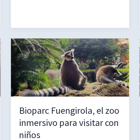
Sofía
en
dos
días
[GUÍA
COMPLETA]
Bioparc Fuengirola, el zoo
inmersivo para visitar con
niños