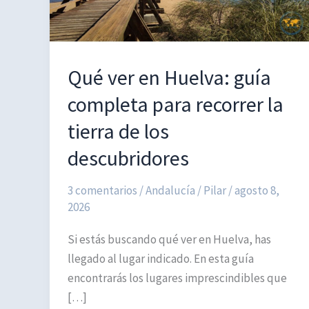
Qué ver en Huelva: guía
completa para recorrer la
tierra de los
descubridores
3 comentarios
/
Andalucía
/
Pilar
/
agosto 8,
2026
Si estás buscando qué ver en Huelva, has
llegado al lugar indicado. En esta guía
encontrarás los lugares imprescindibles que
[…]