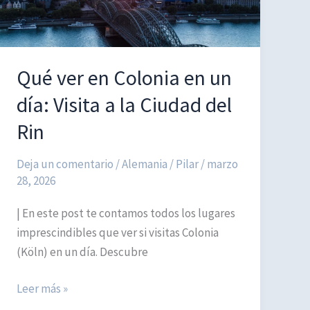
Qué ver en Colonia en un
día: Visita a la Ciudad del
Rin
Deja un comentario
/
Alemania
/
Pilar
/
marzo
28, 2026
| En este post te contamos todos los lugares
imprescindibles que ver si visitas Colonia
(Köln) en un día. Descubre
Qué
Leer más »
ver