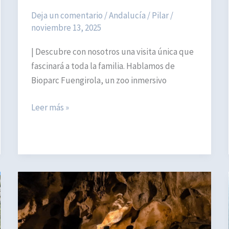
Deja un comentario
/
Andalucía
/
Pilar
/
noviembre 13, 2025
| Descubre con nosotros una visita única que
fascinará a toda la familia. Hablamos de
Bioparc Fuengirola, un zoo inmersivo
Bioparc
Leer más »
Fuengirola,
el
zoo
inmersivo
para
visitar
con
niños