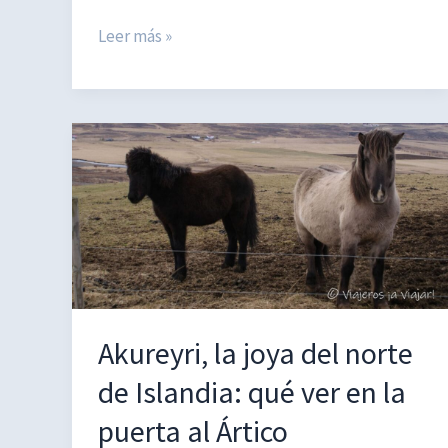
Qué
Leer más »
ver
en
Huelva:
guía
completa
para
recorrer
la
tierra
de
los
Akureyri, la joya del norte
descubridores
de Islandia: qué ver en la
puerta al Ártico