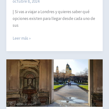
octubre 8, 2024
| Si vas a viajar a Londres y quieres saber qué
opciones existen para llegar desde cada uno de
sus
Cómo
Leer más »
llegar
al
centro
de
Londres
desde
sus
aeropuertos