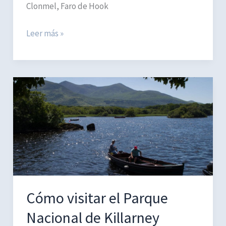
Clonmel, Faro de Hook
Visita
Leer más »
a
Roca
de
Cashel
[Rock
of
Cashel]
+
alrededores
Cómo visitar el Parque
Nacional de Killarney