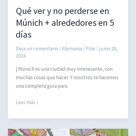
Qué ver y no perderse en
Múnich + alrededores en 5
días
Deja un comentario
/
Alemania
/
Pilar
/
junio 28,
2024
| Múnich es una ciudad muy interesante, con
muchas cosas que hacer. Y nosotros te hacemos
una completa guía para
Qué
Leer más »
ver
y
no
perderse