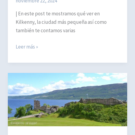
noviembre 22, 2024
| En este post te mostramos qué ver en
Kilkenny, la ciudad más pequeña así como
también te contamos varias
Kilkenny,
Leer más »
la
ciudad
más
pequeña
de
Irlanda:
qué
ver
en
1