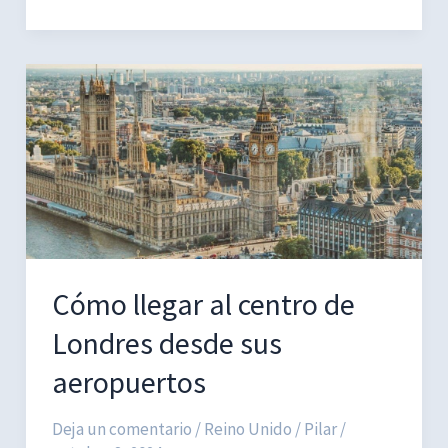
Diamond
Hill
en
Parque
Nacional
de
Connemara
Cómo llegar al centro de
Londres desde sus
aeropuertos
Deja un comentario
/
Reino Unido
/
Pilar
/