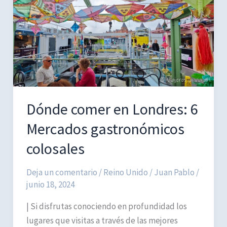
en
Múnich
+
alrededores
en
5
días
Dónde comer en Londres: 6
Mercados gastronómicos
colosales
Deja un comentario
/
Reino Unido
/
Juan Pablo
/
junio 18, 2024
| Si disfrutas conociendo en profundidad los
lugares que visitas a través de las mejores