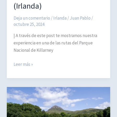
(Irlanda)
Deja un comentario
/
Irlanda
/
Juan Pablo
/
octubre 25, 2024
| A través de este post te mostramos nuestra
experiencia en una de las rutas del Parque
Nacional de Killarney
Cómo
Leer más »
visitar
el
Parque
Nacional
de
Killarney
(Irlanda)