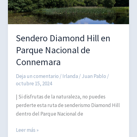
Sendero Diamond Hill en
Parque Nacional de
Connemara
Deja un comentario
/
Irlanda
/
Juan Pablo
/
octubre 15, 2024
| Si disfrutas de la naturaleza, no puedes
perderte esta ruta de senderismo Diamond Hill
dentro del Parque Nacional de
Sendero
Leer más »