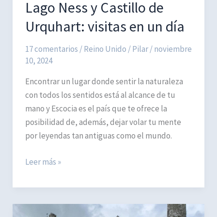
Lago Ness y Castillo de
día
Urquhart: visitas en un día
17 comentarios
/
Reino Unido
/
Pilar
/
noviembre
10, 2024
Encontrar un lugar donde sentir la naturaleza
con todos los sentidos está al alcance de tu
mano y Escocia es el país que te ofrece la
posibilidad de, además, dejar volar tu mente
por leyendas tan antiguas como el mundo.
Lago
Leer más »
Ness
y
Castillo
de