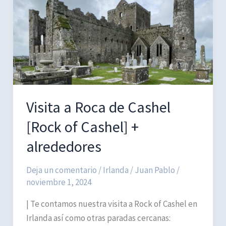
Urquhart:
visitas
en
un
día
Visita a Roca de Cashel
[Rock of Cashel] +
alrededores
Deja un comentario
/
Irlanda
/
Juan Pablo
/
noviembre 1, 2024
| Te contamos nuestra visita a Rock of Cashel en
Irlanda así como otras paradas cercanas: