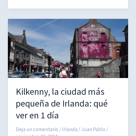
a
bodega
en
La
Geria:
cata
de
vinos
de
Lanzarote
Kilkenny, la ciudad más
pequeña de Irlanda: qué
ver en 1 día
Deja un comentario
/
Irlanda
/
Juan Pablo
/