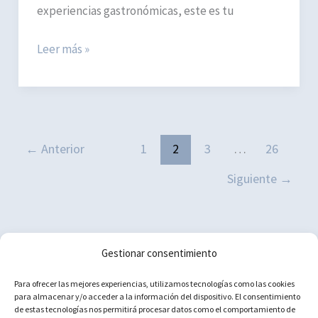
experiencias gastronómicas, este es tu
Dónde
Leer más »
comer
en
Londres:
6
Mercados
←
Anterior
1
2
3
…
26
gastronómicos
Siguiente
→
colosales
Gestionar consentimiento
Política de cookies (UE)
Para ofrecer las mejores experiencias, utilizamos tecnologías como las cookies
para almacenar y/o acceder a la información del dispositivo. El consentimiento
Aviso Legal
de estas tecnologías nos permitirá procesar datos como el comportamiento de