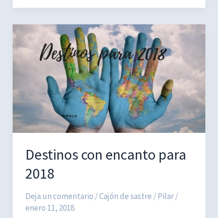
muy
top
para
otoño
2018
Destinos con encanto para
2018
Deja un comentario
/
Cajón de sastre
/
Pilar
/
enero 11, 2018