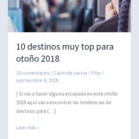
10 destinos muy top para
otoño 2018
10 comentarios
/
Cajón de sastre
/
Pilar
/
septiembre 4, 2018
| Si vas a hacer alguna escapada en este otoño
2018 aquí vas a encontrar las tendencias de
destinos para […]
10
Leer más »
destinos