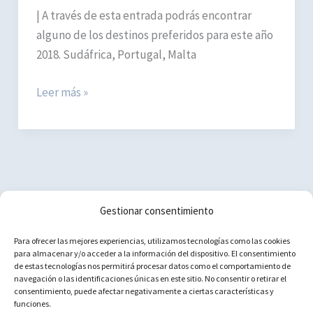
| A través de esta entrada podrás encontrar
alguno de los destinos preferidos para este año
2018. Sudáfrica, Portugal, Malta
Destinos
Leer más »
con
encanto
para
2018
Gestionar consentimiento
Política de cookies (UE)
Para ofrecer las mejores experiencias, utilizamos tecnologías como las cookies
para almacenar y/o acceder a la información del dispositivo. El consentimiento
Aviso Legal
de estas tecnologías nos permitirá procesar datos como el comportamiento de
navegación o las identificaciones únicas en este sitio. No consentir o retirar el
Política de privacidad
consentimiento, puede afectar negativamente a ciertas características y
Contacto
funciones.